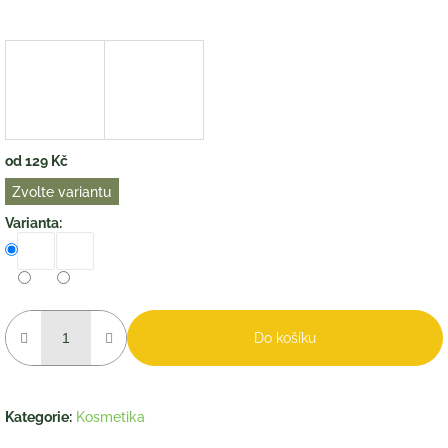
od
129 Kč
Měrná
Zvolte variantu
cena:
Varianta:
Do košíku
Kategorie
:
Kosmetika