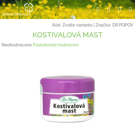
Přejít
Nák
Hledat
Přihlášení
na
obsah
koší
Kód:
Zvolte variantu
|
Značka:
DR.POPOV
KOSTIVALOVÁ MAST
Průměrné
Neohodnoceno
Podrobnosti hodnocení
hodnocení
produktu
je
0,0
z
5
hvězdiček.