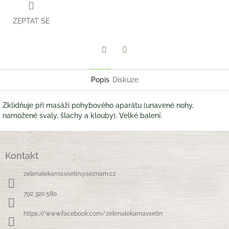
ZEPTAT SE
Twitter
Facebook
Popis
Diskuze
Zklidňuje při masáži pohybového aparátu (unavené nohy,
namožené svaly, šlachy a klouby). Velké balení.
Z
á
Kontakt
p
a
zelenalekarna.vsetin
@
seznam.cz
t
í
792 320 580
https://www.facebook.com/zelenalekarnavsetin