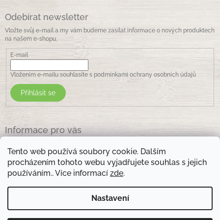
Odebírat newsletter
Vložte svůj e-mail a my vám budeme zasílat informace o nových produktech
na našem e-shopu.
E-mail
Vložením e-mailu souhlasíte s
podmínkami ochrany osobních údajů
Přihlásit se
Informace pro vás
Jak nakupovat
Tento web používá soubory cookie. Dalším
Obchodní podmínky
procházením tohoto webu vyjadřujete souhlas s jejich
Podmínky ochrany osobních údajů
používáním.. Více informací
zde
.
Kontakty
Nastavení
Otevírací doba prodejny: pondělí - pátek - 8.30 -17.00 , sobota 9.00-11 .00