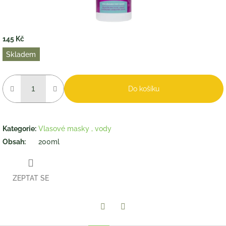
145 Kč
Měrná
Skladem
cena:
Do košíku
Kategorie
:
Vlasové masky , vody
Obsah
:
200ml
ZEPTAT SE
Twitter
Facebook