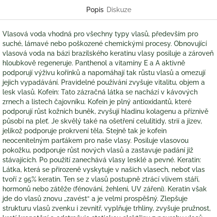
Popis
Diskuze
Vlasová voda vhodná pro všechny typy vlasů, především pro
suché, lámavé nebo poškozené chemickými procesy. Obnovující
vlasová voda na bázi brazilského keratinu vlasy posiluje a zároveň
hloubkově regeneruje. Panthenol a vitamíny E a A aktivně
podporují výživu kořínků a napomáhají tak růstu vlasů a omezují
jejich vypadávání. Pravidelné používání zvyšuje vitalitu, objem a
lesk vlasů. Kofein: Tato zázračná látka se nachází v kávových
zrnech a listech čajovníku. Kofein je plný antioxidantů, které
podporují růst kožních buněk, zvyšují hladinu kolagenu a příznivě
působí na pleť. Je skvělý také na ošetření celulitidy, strií a jizev,
jelikož podporuje prokrvení těla. Stejně tak je kofein
neocenitelným parťákem pro naše vlasy. Posiluje vlasovou
pokožku, podporuje růst nových vlasů a zastavuje padání již
stávajících. Po použití zanechává vlasy lesklé a pevné. Keratin:
Látka, která se přirozeně vyskytuje v našich vlasech, neboť vlas
tvoří z 95% keratin. Ten se z vlasů postupně ztrácí vlivem stáří,
hormonů nebo zátěže (fénování, žehlení, UV záření). Keratin však
jde do vlasů znovu „zavést“ a je velmi prospěšný. Zlepšuje
strukturu vlasů zvenku i zevnitř, vyplňuje trhliny, zvyšuje pružnost,