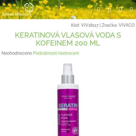
Přejít
Nák
Hledat
Přihlášení
na
obsah
koší
Kód:
VIV18117
|
Značka:
VIVACO
KERATINOVÁ VLASOVÁ VODA S
KOFEINEM 200 ML
Průměrné
Neohodnoceno
Podrobnosti hodnocení
hodnocení
produktu
je
0,0
z
5
hvězdiček.