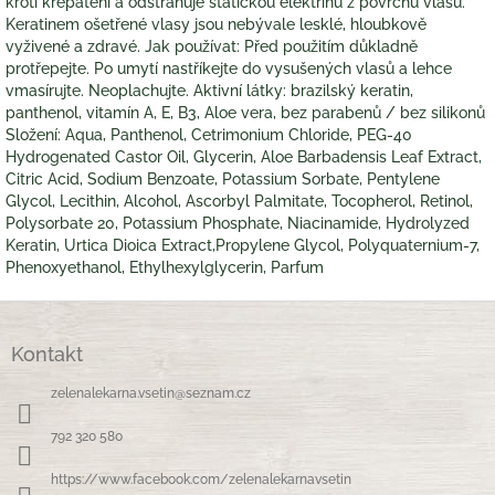
krotí krepatění a odstraňuje statickou elektřinu z povrchu vlasů.
Keratinem ošetřené vlasy jsou nebývale lesklé, hloubkově
vyživené a zdravé. Jak používat: Před použitím důkladně
protřepejte. Po umytí nastříkejte do vysušených vlasů a lehce
vmasírujte. Neoplachujte. Aktivní látky: brazilský keratin,
panthenol, vitamín A, E, B3, Aloe vera, bez parabenů / bez silikonů
Složení: Aqua, Panthenol, Cetrimonium Chloride, PEG-40
Hydrogenated Castor Oil, Glycerin, Aloe Barbadensis Leaf Extract,
Citric Acid, Sodium Benzoate, Potassium Sorbate, Pentylene
Glycol, Lecithin, Alcohol, Ascorbyl Palmitate, Tocopherol, Retinol,
Polysorbate 20, Potassium Phosphate, Niacinamide, Hydrolyzed
Keratin, Urtica Dioica Extract,Propylene Glycol, Polyquaternium-7,
Phenoxyethanol, Ethylhexylglycerin, Parfum
Z
á
Kontakt
p
a
zelenalekarna.vsetin
@
seznam.cz
t
í
792 320 580
https://www.facebook.com/zelenalekarnavsetin