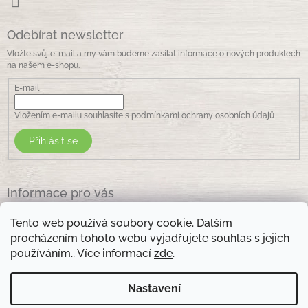
Odebírat newsletter
Vložte svůj e-mail a my vám budeme zasílat informace o nových produktech
na našem e-shopu.
E-mail
Vložením e-mailu souhlasíte s
podmínkami ochrany osobních údajů
Přihlásit se
Informace pro vás
Jak nakupovat
Tento web používá soubory cookie. Dalším
Obchodní podmínky
procházením tohoto webu vyjadřujete souhlas s jejich
Podmínky ochrany osobních údajů
používáním.. Více informací
zde
.
Kontakty
Nastavení
Otevírací doba prodejny: pondělí - pátek - 8.30 -17.00 , sobota 9.00-11 .00