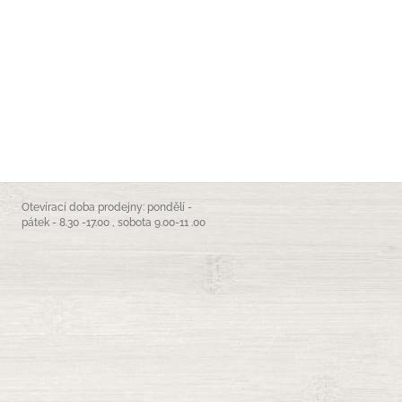
Otevírací doba prodejny: pondělí -
pátek - 8.30 -17.00 , sobota 9.00-11 .00