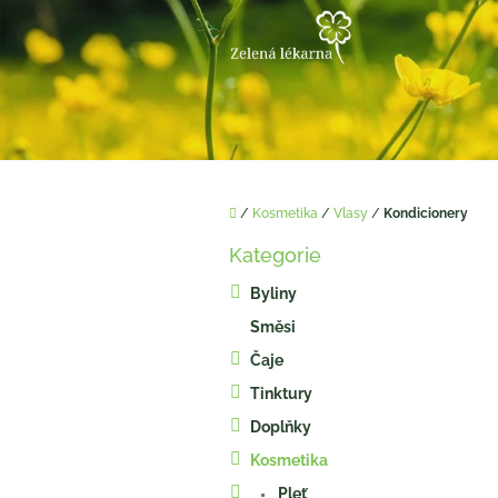
Přejít
na
obsah
Domů
/
Kosmetika
/
Vlasy
/
Kondicionery
P
Kategorie
o
Přeskočit
kategorie
s
Byliny
t
Směsi
r
a
Čaje
n
Tinktury
n
í
Doplňky
p
Kosmetika
a
Pleť