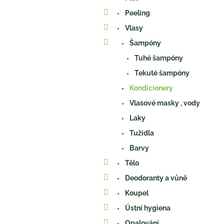
n
e
Peeling
l
Vlasy
Šampóny
Tuhé šampóny
Tekuté šampóny
Kondicionery
Vlasové masky , vody
Laky
Tužidla
Barvy
Tělo
Deodoranty a vůně
Koupel
Ústní hygiena
Opalování