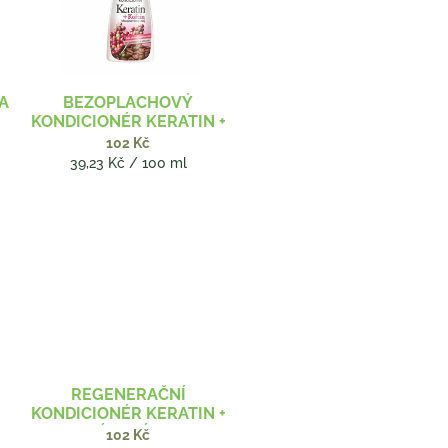
NA
BEZOPLACHOVÝ
KONDICIONÉR KERATIN +
KOFEIN 260 ML
102 Kč
Měrná
39,23 Kč / 100 ml
cena:
REGENERAČNÍ
KONDICIONÉR KERATIN +
VITAMÍNOVÝ OLEJ Z
102 Kč