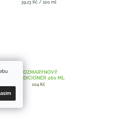
OBILNÝCH KLÍČKŮ 260 ML
Měrná
39,23 Kč / 100 ml
cena:
webu
ROZMARÝNOVÝ
KONDICIONÉR 260 ML
104 Kč
lasím