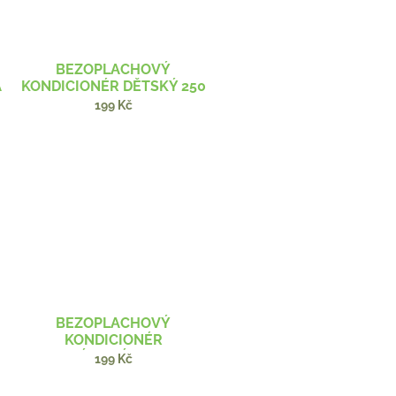
BEZOPLACHOVÝ
A
KONDICIONÉR DĚTSKÝ 250
ML BIO
199 Kč
BEZOPLACHOVÝ
KONDICIONÉR
ROZMARÝNOVÝ 250 ML BIO
199 Kč