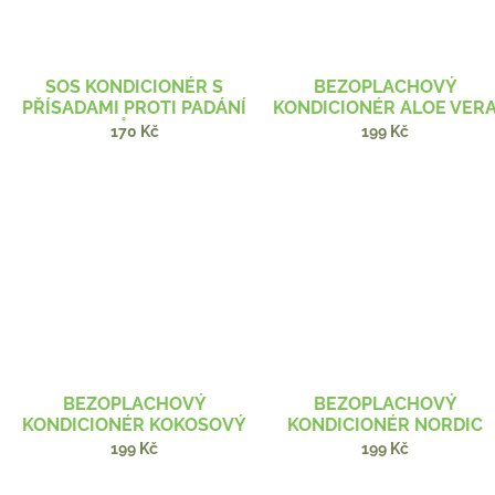
SOS KONDICIONÉR S
BEZOPLACHOVÝ
PŘÍSADAMI PROTI PADÁNÍ
KONDICIONÉR ALOE VER
VLASŮ 260 ML
250 ML BIO
170 Kč
199 Kč
BEZOPLACHOVÝ
BEZOPLACHOVÝ
KONDICIONÉR KOKOSOVÝ
KONDICIONÉR NORDIC
250 ML BIO
BERRIES 250 ML BIO
199 Kč
199 Kč