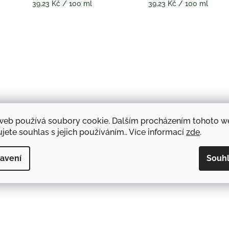
Měrná
Měrná
39,23 Kč / 100 ml
39,23 Kč / 100 ml
cena:
cena:
web používá soubory cookie. Dalším procházením tohoto 
REGENERAČNÍ
REGENERAČNÍ
KONDICIONÉR LEVANDULE
KONDICIONÉR BYLINNÝ
jete souhlas s jejich používáním.. Více informací
zde
.
260 ML
ELIXÍR 260 ML
102 Kč
104 Kč
avení
Souh