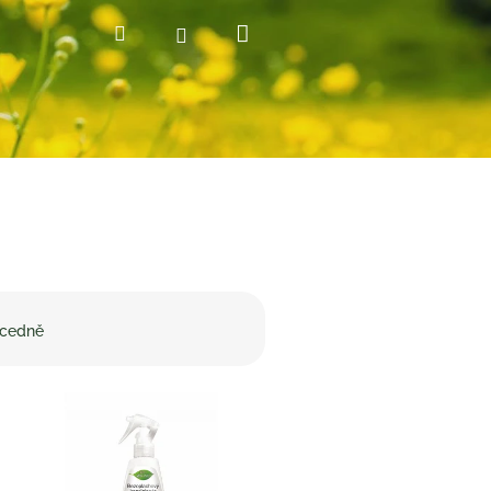
Nákupní
Hledat
Přihlášení
košík
cedně