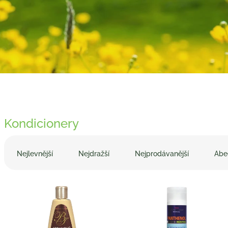
Kondicionery
Ř
a
Nejlevnější
Nejdražší
Nejprodávanější
Abe
z
e
V
n
ý
í
p
p
i
r