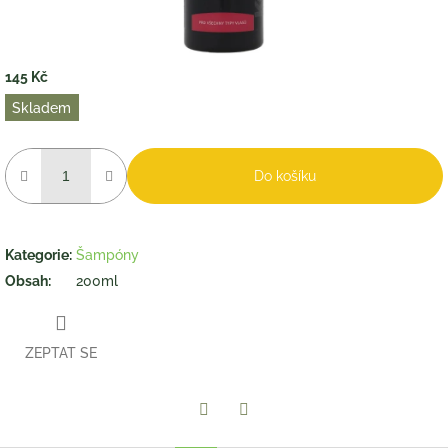
145 Kč
Měrná
Skladem
cena:
Do košíku
Kategorie
:
Šampóny
Obsah
:
200ml
ZEPTAT SE
Twitter
Facebook