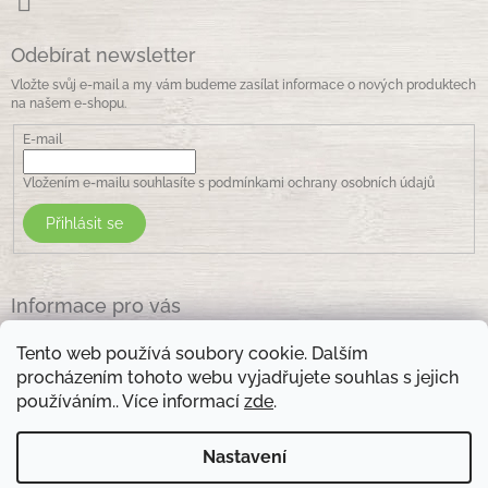
Odebírat newsletter
Vložte svůj e-mail a my vám budeme zasílat informace o nových produktech
na našem e-shopu.
E-mail
Vložením e-mailu souhlasíte s
podmínkami ochrany osobních údajů
Přihlásit se
Informace pro vás
Jak nakupovat
Tento web používá soubory cookie. Dalším
Obchodní podmínky
procházením tohoto webu vyjadřujete souhlas s jejich
Podmínky ochrany osobních údajů
používáním.. Více informací
zde
.
Kontakty
Nastavení
Otevírací doba prodejny: pondělí - pátek - 8.30 -17.00 , sobota 9.00-11 .00