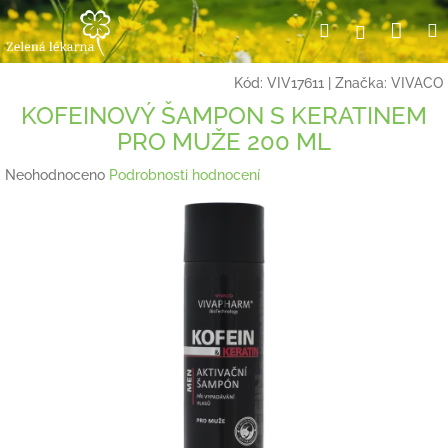
Přejít
Nák
Hledat
Přihlášení
na
obsah
koší
Kód:
VIV17611
|
Značka:
VIVACO
KOFEINOVÝ ŠAMPON S KERATINEM
PRO MUŽE 200 ML
Průměrné
Neohodnoceno
Podrobnosti hodnocení
hodnocení
produktu
je
0,0
z
5
hvězdiček.