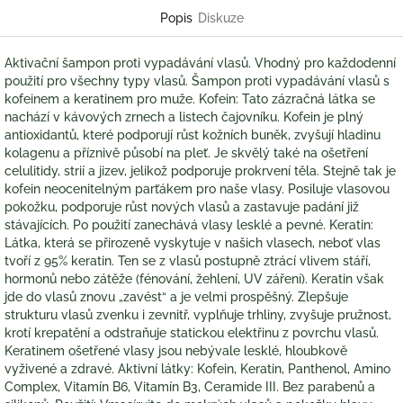
Popis
Diskuze
Aktivační šampon proti vypadávání vlasů. Vhodný pro každodenní
použití pro všechny typy vlasů. Šampon proti vypadávání vlasů s
kofeinem a keratinem pro muže. Kofein: Tato zázračná látka se
nachází v kávových zrnech a listech čajovníku. Kofein je plný
antioxidantů, které podporují růst kožních buněk, zvyšují hladinu
kolagenu a příznivě působí na pleť. Je skvělý také na ošetření
celulitidy, strií a jizev, jelikož podporuje prokrvení těla. Stejně tak je
kofein neocenitelným parťákem pro naše vlasy. Posiluje vlasovou
pokožku, podporuje růst nových vlasů a zastavuje padání již
stávajících. Po použití zanechává vlasy lesklé a pevné. Keratin:
Látka, která se přirozeně vyskytuje v našich vlasech, neboť vlas
tvoří z 95% keratin. Ten se z vlasů postupně ztrácí vlivem stáří,
hormonů nebo zátěže (fénování, žehlení, UV záření). Keratin však
jde do vlasů znovu „zavést“ a je velmi prospěšný. Zlepšuje
strukturu vlasů zvenku i zevnitř, vyplňuje trhliny, zvyšuje pružnost,
krotí krepatění a odstraňuje statickou elektřinu z povrchu vlasů.
Keratinem ošetřené vlasy jsou nebývale lesklé, hloubkově
vyživené a zdravé. Aktivní látky: Kofein, Keratin, Panthenol, Amino
Complex, Vitamín B6, Vitamín B3, Ceramide III. Bez parabenů a