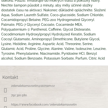
silikonů. Použití: Vmasírujte do mokrých vlasů a pokožky hlavy.
Nechte šampon působit 2 minuty, aby měly účinné složky
dostatek času na aktivaci. Nakonec důkladně opláchněte. Složení:
Aqua, Sodium Laureth Sulfate, Coco-glucoside, Sodium Chloride,
Cocamidopropyl Betaine, PEG-200 Hydrogenated Glyceryl
Palmate, PEG-7 Glyceryl Cocoate, Cocamiede MEA,
Polyquaternium-7, Panthenol, Caffeine, Glycol Distearate,
Cocodimonium Hydroxylpropyl Hydrolyzed Keratin, Sodium
Cocoyl Glutamate, Aminopropyl Dimethicone, Butylene Glycol,
Lysine, Histidine, Arginine, Aspartic Acid, Threonine, Serine,
Glutamic Acid, Proline, Glycine, Alanine, Valine, Isoleucine, Leucine,
Tyrosine, Phenylalanine, Niacinamide, Pyridoxine HCI, Benzyl
alcohol, Sodium Benzoate, Potassium Sorbate, Parfum, Citric Acid
Z
á
Kontakt
p
a
zelenalekarna.vsetin
@
seznam.cz
t
í
792 320 580
https://www.facebook.com/zelenalekarnavsetin