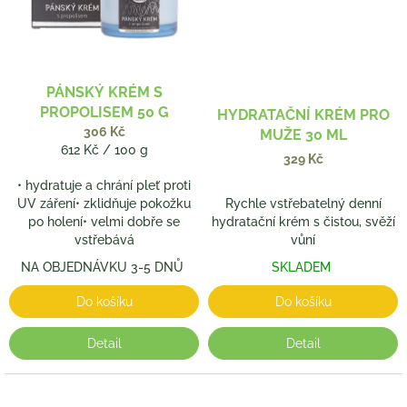
PÁNSKÝ KRÉM S
PROPOLISEM 50 G
HYDRATAČNÍ KRÉM PRO
306 Kč
MUŽE 30 ML
Měrná
612 Kč / 100 g
329 Kč
cena:
• hydratuje a chrání pleť proti
UV záření• zklidňuje pokožku
Rychle vstřebatelný denní
po holení• velmi dobře se
hydratační krém s čistou, svěží
vstřebává
vůní
NA OBJEDNÁVKU 3-5 DNŮ
SKLADEM
Do košíku
Do košíku
Detail
Detail