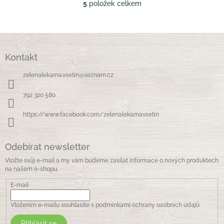
5
položek celkem
O
v
l
á
Z
d
á
a
Kontakt
p
c
a
í
zelenalekarna.vsetin
@
seznam.cz
t
p
í
r
792 320 580
v
k
https://www.facebook.com/zelenalekarnavsetin
y
v
ý
Odebírat newsletter
p
i
Vložte svůj e-mail a my vám budeme zasílat informace o nových produktech
s
na našem e-shopu.
u
E-mail
Vložením e-mailu souhlasíte s
podmínkami ochrany osobních údajů
Přihlásit se