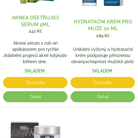
r
o
d
AKNEA OŠETŘUJÍCÍ
HYDRATAČNÍ KRÉM PRO
u
SÉRUM 5ML
MUŽE 30 ML
k
242 Kč
t
289 Kč
ů
Aknea sérum s roll-on
aplikátorem pro rychlé
Unikátní výživný a hydratační
zklidnění projevů akné kdykoliv
krém podporuje přirozenou
během dne.
obranyschopnost mužské pleti.
SKLADEM
SKLADEM
Do košíku
Do košíku
Detail
Detail