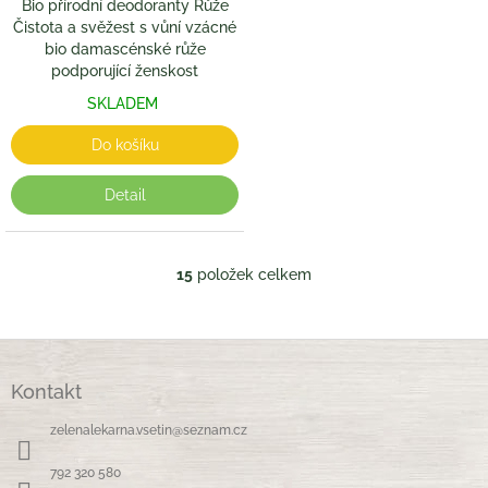
Bio přírodní deodoranty Růže
Čistota a svěžest s vůní vzácné
bio damascénské růže
podporující ženskost
SKLADEM
Do košíku
Detail
15
položek celkem
O
v
l
á
Z
d
á
a
Kontakt
p
c
a
í
zelenalekarna.vsetin
@
seznam.cz
t
p
í
r
792 320 580