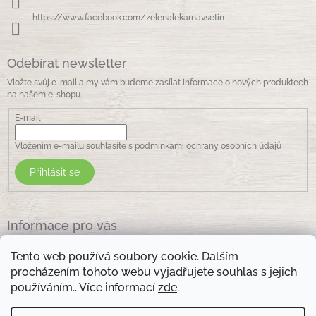
v
k
https://www.facebook.com/zelenalekarnavsetin
y
v
ý
Odebírat newsletter
p
i
Vložte svůj e-mail a my vám budeme zasílat informace o nových produktech
s
na našem e-shopu.
u
E-mail
Vložením e-mailu souhlasíte s
podmínkami ochrany osobních údajů
Přihlásit se
Informace pro vás
Jak nakupovat
Tento web používá soubory cookie. Dalším
Obchodní podmínky
procházením tohoto webu vyjadřujete souhlas s jejich
Podmínky ochrany osobních údajů
používáním.. Více informací
zde
.
Kontakty