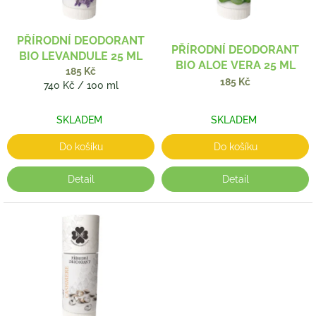
r
o
d
PŘÍRODNÍ DEODORANT
PŘÍRODNÍ DEODORANT
u
BIO LEVANDULE 25 ML
BIO ALOE VERA 25 ML
k
185 Kč
t
185 Kč
Měrná
740 Kč / 100 ml
ů
cena:
SKLADEM
SKLADEM
Do košíku
Do košíku
Detail
Detail