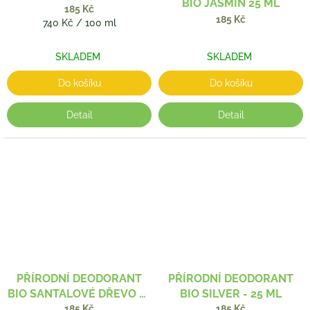
BIO JASMÍN 25 ML
185 Kč
185 Kč
Měrná
740 Kč / 100 ml
cena:
SKLADEM
SKLADEM
Do košíku
Do košíku
Detail
Detail
PŘÍRODNÍ DEODORANT
PŘÍRODNÍ DEODORANT
BIO SANTALOVÉ DŘEVO 25
BIO SILVER - 25 ML
ML
185 Kč
185 Kč