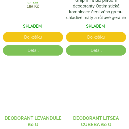
Grep mint Bio přírodní
25 ML
deodoranty Optimistická
185 Kč
kombinace čerstvého grepu,
chladivé máty a růžové geránie
SKLADEM
SKLADEM
Do košíku
Do košíku
Detail
Detail
DEODORANT LEVANDULE
DEODORANT LITSEA
60 G
CUBEBA 60 G