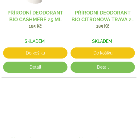
PŘÍRODNÍ DEODORANT
PŘÍRODNÍ DEODORANT
BIO CASHMERE 25 ML
BIO CITRÓNOVÁ TRÁVA 25
ML
185 Kč
185 Kč
SKLADEM
SKLADEM
Do košíku
Do košíku
Detail
Detail