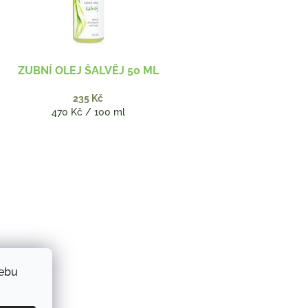
ZUBNÍ OLEJ ŠALVĚJ 50 ML
235 Kč
Měrná
470 Kč / 100 ml
cena:
webu