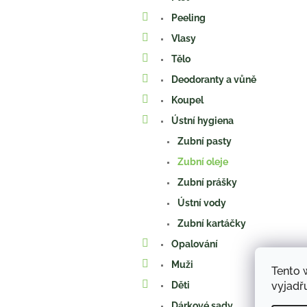
n
e
Peeling
l
Vlasy
Tělo
Deodoranty a vůně
Koupel
Ústní hygiena
Zubní pasty
Zubní oleje
Zubní prášky
Ústní vody
Zubní kartáčky
Opalování
Muži
Tento 
vyjadřu
Děti
Dárkové sady