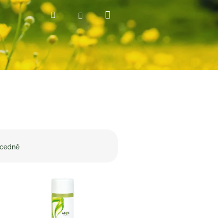
Nákupní
Hledat
Přihlášení
košík
cedně