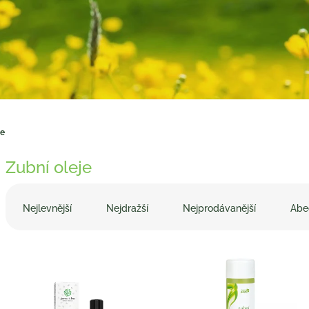
je
Zubní oleje
Ř
a
Nejlevnější
Nejdražší
Nejprodávanější
Abe
z
e
V
n
ý
í
p
p
i
r