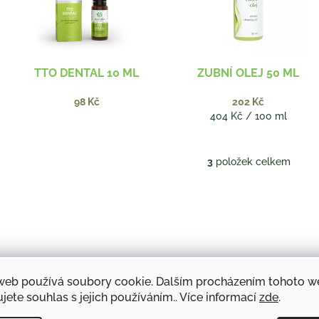
s
o
p
d
r
u
o
k
d
t
TTO DENTAL 10 ML
ZUBNÍ OLEJ 50 ML
u
ů
k
98 Kč
202 Kč
t
Měrná
404 Kč / 100 ml
ů
cena:
3
položek celkem
O
v
l
á
d
a
c
í
p
web používá soubory cookie. Dalším procházením tohoto 
r
jete souhlas s jejich používáním.. Více informací
zde
.
v
k