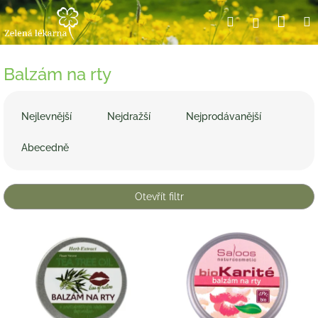
Přejít
Nák
Hledat
Přihlášení
na
obsah
koší
Balzám na rty
Ř
a
Nejlevnější
Nejdražší
Nejprodávanější
z
e
Abecedně
n
í
p
Otevřít filtr
r
o
V
d
ý
u
p
k
i
t
s
ů
p