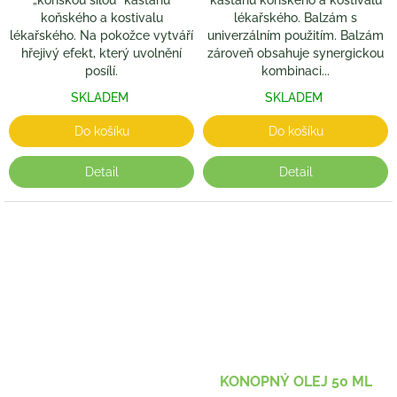
„koňskou silou“ kaštanu
kaštanu koňského a kostivalu
koňského a kostivalu
lékařského. Balzám s
lékařského. Na pokožce vytváří
univerzálním použitím. Balzám
hřejivý efekt, který uvolnění
zároveň obsahuje synergickou
posílí.
kombinaci...
SKLADEM
SKLADEM
Do košíku
Do košíku
Detail
Detail
KONOPNÝ OLEJ 50 ML