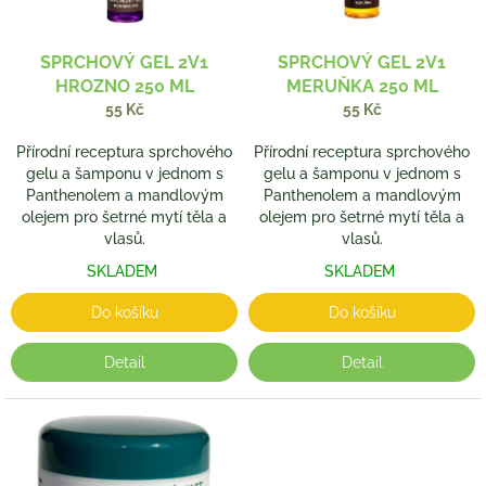
r
o
d
SPRCHOVÝ GEL 2V1
SPRCHOVÝ GEL 2V1
u
HROZNO 250 ML
MERUŇKA 250 ML
k
55 Kč
55 Kč
t
ů
Přírodní receptura sprchového
Přírodní receptura sprchového
gelu a šamponu v jednom s
gelu a šamponu v jednom s
Panthenolem a mandlovým
Panthenolem a mandlovým
olejem pro šetrné mytí těla a
olejem pro šetrné mytí těla a
vlasů.
vlasů.
SKLADEM
SKLADEM
Do košíku
Do košíku
Detail
Detail