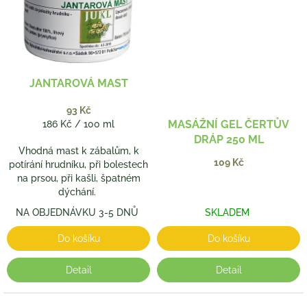
JANTAROVÁ MAST
93 Kč
Měrná
MASÁŽNÍ GEL ČERTŮV
186 Kč / 100 ml
cena:
DRÁP 250 ML
Vhodná mast k zábalům, k
109 Kč
potírání hrudníku, při bolestech
na prsou, při kašli, špatném
dýchání.
NA OBJEDNÁVKU 3-5 DNŮ
SKLADEM
Do košíku
Do košíku
Detail
Detail