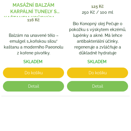
MASÁŽNÍ BALZÁM
125 Kč
KARPÁLNÍ TUNELY S
Měrná
250 Kč / 100 ml
KAŠTANEM KOŇSKÝM 100
cena:
116 Kč
Bio Konopný olej Pečuje o
Ml
pokožku s výskytem ekzémů,
Balzám na unavené tělo –
lupénky a akné. Má lehce
emulgel s„koňskou silou“
antibakteriální účinky,
kaštanu a moderního Paeonolu
regeneruje a zvláčňuje a
z kořene pivoňky.
důkladně hydratuje
SKLADEM
SKLADEM
Do košíku
Do košíku
Detail
Detail