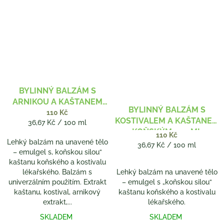
BYLINNÝ BALZÁM S
ARNIKOU A KAŠTANEM
BYLINNÝ BALZÁM S
KOŇSKÝM 300 ML
110 Kč
KOSTIVALEM A KAŠTANEM
Měrná
36,67 Kč / 100 ml
KOŇSKÝM 300 ML
cena:
110 Kč
Lehký balzám na unavené tělo
Měrná
36,67 Kč / 100 ml
– emulgel s, koňskou silou“
cena:
kaštanu koňského a kostivalu
lékařského. Balzám s
Lehký balzám na unavené tělo
univerzálním použitím. Extrakt
– emulgel s „koňskou silou“
kaštanu, kostival, arnikový
kaštanu koňského a kostivalu
extrakt,...
lékařského.
SKLADEM
SKLADEM