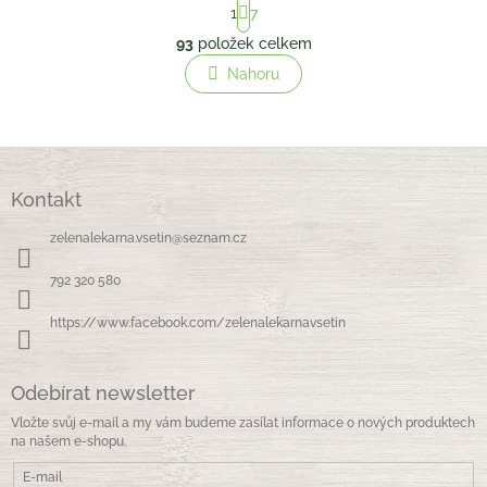
S
1
7
t
O
r
93
položek celkem
v
á
l
Nahoru
n
á
k
o
d
v
a
á
c
Z
n
í
á
í
p
Kontakt
p
r
a
v
zelenalekarna.vsetin
@
seznam.cz
t
k
í
y
792 320 580
v
ý
https://www.facebook.com/zelenalekarnavsetin
p
i
s
Odebírat newsletter
u
Vložte svůj e-mail a my vám budeme zasílat informace o nových produktech
na našem e-shopu.
E-mail