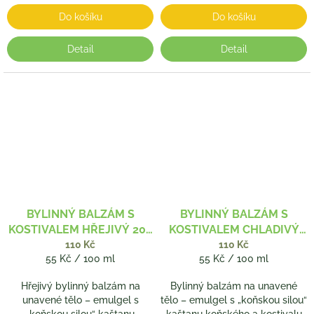
Do košíku
Do košíku
Detail
Detail
BYLINNÝ BALZÁM S
BYLINNÝ BALZÁM S
KOSTIVALEM HŘEJIVÝ 200
KOSTIVALEM CHLADIVÝ
ML
200 ML
110 Kč
110 Kč
Měrná
Měrná
55 Kč / 100 ml
55 Kč / 100 ml
cena:
cena:
Hřejivý bylinný balzám na
Bylinný balzám na unavené
unavené tělo – emulgel s
tělo – emulgel s „koňskou silou“