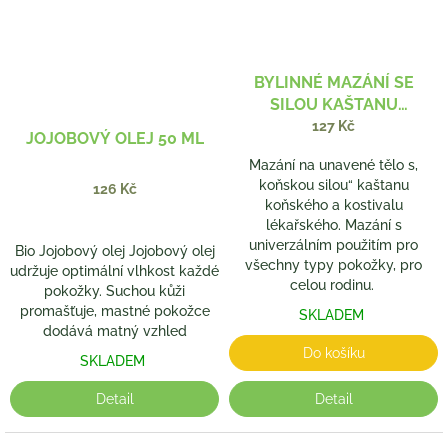
BYLINNÉ MAZÁNÍ SE
SILOU KAŠTANU
KOŇSKÉHO KOSTIVAL 260
127 Kč
JOJOBOVÝ OLEJ 50 ML
ML
Mazání na unavené tělo s,
koňskou silou“ kaštanu
126 Kč
koňského a kostivalu
lékařského. Mazání s
univerzálním použitím pro
Bio Jojobový olej Jojobový olej
všechny typy pokožky, pro
udržuje optimální vlhkost každé
celou rodinu.
pokožky. Suchou kůži
promašťuje, mastné pokožce
SKLADEM
dodává matný vzhled
Do košíku
SKLADEM
Detail
Detail