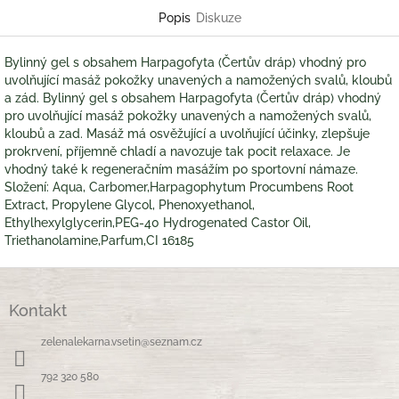
Popis
Diskuze
Bylinný gel s obsahem Harpagofyta (Čertův dráp) vhodný pro
uvolňující masáž pokožky unavených a namožených svalů, kloubů
a zád. Bylinný gel s obsahem Harpagofyta (Čertův dráp) vhodný
pro uvolňující masáž pokožky unavených a namožených svalů,
kloubů a zad. Masáž má osvěžující a uvolňující účinky, zlepšuje
prokrvení, příjemně chladí a navozuje tak pocit relaxace. Je
vhodný také k regeneračním masážím po sportovní námaze.
Složení: Aqua, Carbomer,Harpagophytum Procumbens Root
Extract, Propylene Glycol, Phenoxyethanol,
Ethylhexylglycerin,PEG-40 Hydrogenated Castor Oil,
Triethanolamine,Parfum,CI 16185
Z
á
Kontakt
p
a
zelenalekarna.vsetin
@
seznam.cz
t
í
792 320 580