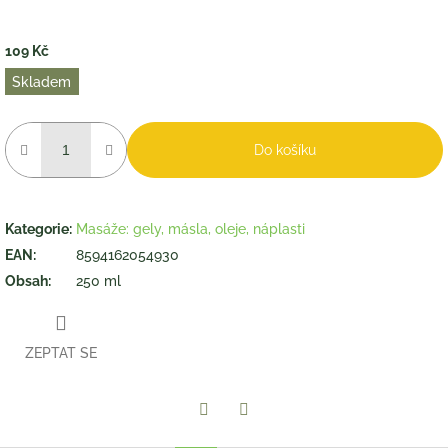
109 Kč
Měrná
Skladem
cena:
Do košíku
Kategorie
:
Masáže: gely, másla, oleje, náplasti
EAN
:
8594162054930
Obsah
:
250 ml
ZEPTAT SE
Twitter
Facebook