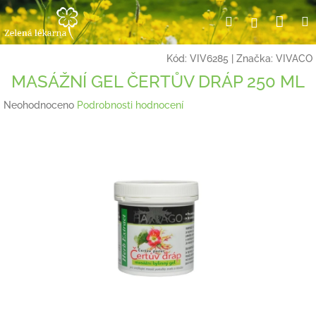
Přejít
Nák
Hledat
Přihlášení
na
obsah
koší
Kód:
VIV6285
|
Značka:
VIVACO
MASÁŽNÍ GEL ČERTŮV DRÁP 250 ML
Průměrné
Neohodnoceno
Podrobnosti hodnocení
hodnocení
produktu
je
0,0
z
5
hvězdiček.