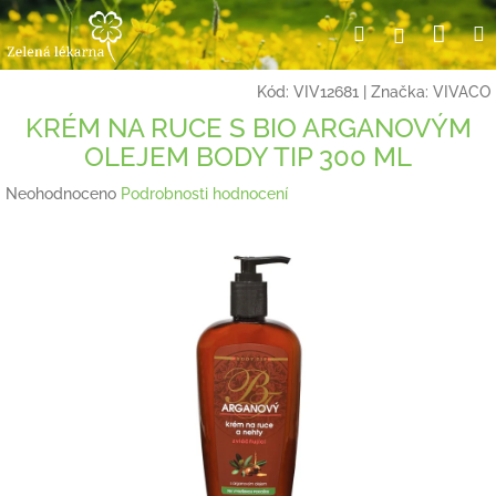
Přejít
Nák
Hledat
Přihlášení
na
obsah
koší
Kód:
VIV12681
|
Značka:
VIVACO
KRÉM NA RUCE S BIO ARGANOVÝM
OLEJEM BODY TIP 300 ML
Průměrné
Neohodnoceno
Podrobnosti hodnocení
hodnocení
produktu
je
0,0
z
5
hvězdiček.