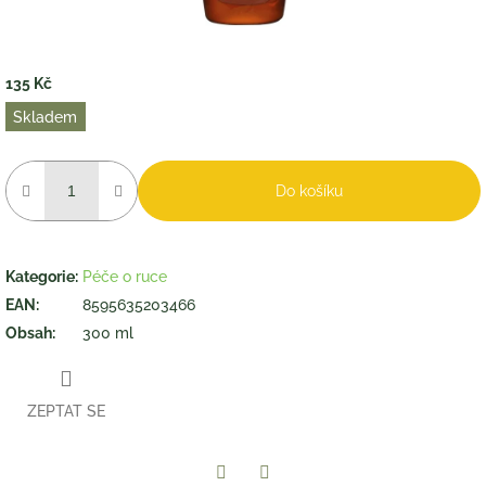
135 Kč
Měrná
Skladem
cena:
Do košíku
Kategorie
:
Péče o ruce
EAN
:
8595635203466
Obsah
:
300 ml
ZEPTAT SE