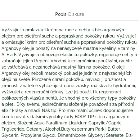
Twitter
Facebook
Popis
Diskuze
Vyživující a omlazující krém na ruce a nehty s bio arganovým
olejem pro ošetření suché a popraskané pokožky rukou. Vyživující
a omlazující krém pro ošetření suché a popraskané pokožky rukou.
Arganový olej je bohatý na nenasycené mastné kyseliny, vitamíny
A, E a F. Vyživuje a obnovuje elasticitu pokožky, regeneruje nehty a
zabraňuje jejich třepení. Vhodný k celoročnímu používání, rychle
se vstřebává a nezanechává mastný film na pokožce. O oleji:
Arganový olej neboli marocký poklad je jedním z nejvzácnějších
olejů na světě. Přirozeně chrání pokožku, navrací ji pružnost a
jemnost. Znatelně vyhlazuje drobné vrásky, má skvělé hydratační,
vyživující a regenerační účinky. Lze jej použít i k regeneraci
poškozených vlasů a nehtů. Je vhodný pro všechny typy pokožky
a pleti. Díky svému jedinečnému složení je považován za přírodní
elixír krásy a mládí. Náš tip: Pro maximální účinek doporučujeme
kombinovat s dalšími výrobky řady BODY TIP s bio arganovým
olejem. Složení: Aqua,Paraffinum Liquidum,Caprylic/Capric
Trigliceride, Cetearyl Alcohol,Butyrospermum Parkii Butter,
Glycerin, Propylene Glycol, Dimenthicone, Glyceryl Stereate, Bis-