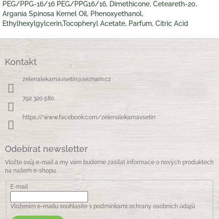
PEG/PPG-16/16 PEG/PPG16/16, Dimethicone, Ceteareth-20,
Argania Spinosa Kernel Oil, Phenoxyethanol,
Ethylhexylgylcerin,Tocopheryl Acetate, Parfum, Citric Acid
Z
á
Kontakt
p
a
zelenalekarna.vsetin
@
seznam.cz
t
í
792 320 580
https://www.facebook.com/zelenalekarnavsetin
Odebírat newsletter
Vložte svůj e-mail a my vám budeme zasílat informace o nových produktech
na našem e-shopu.
E-mail
Vložením e-mailu souhlasíte s
podmínkami ochrany osobních údajů