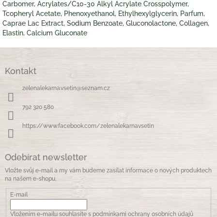
Carbomer, Acrylates/C10-30 Alkyl Acrylate Crosspolymer,
Tcopheryl Acetate, Phenoxyethanol, Ethylhexylglycerin, Parfum,
Caprae Lac Extract, Sodium Benzoate, Gluconolactone, Collagen,
Elastin, Calcium Gluconate
Z
á
Kontakt
p
a
zelenalekarna.vsetin
@
seznam.cz
t
í
792 320 580
https://www.facebook.com/zelenalekarnavsetin
Odebírat newsletter
Vložte svůj e-mail a my vám budeme zasílat informace o nových produktech
na našem e-shopu.
E-mail
Vložením e-mailu souhlasíte s
podmínkami ochrany osobních údajů