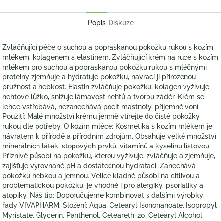
Twitter
Facebook
Popis
Diskuze
Zvláčňující péče o suchou a popraskanou pokožku rukou s kozím
mlékem, kolagenem a elastinem. Zvláčňující krém na ruce s kozím
mlékem pro suchou a popraskanou pokožku rukou s mléčnými
proteiny zjemňuje a hydratuje pokožku, navrací jí přirozenou
pružnost a hebkost. Elastin zvláčňuje pokožku, kolagen vyživuje
nehtové lůžko, snižuje lámavost nehtů a tvorbu záděr. Krém se
lehce vstřebává, nezanechává pocit mastnoty, příjemně voní.
Použití: Malé množství krému jemně vtírejte do čisté pokožky
rukou dle potřeby. O kozím mléce: Kosmetika s kozím mlékem je
návratem k přírodě a přírodním zdrojům. Obsahuje velké množství
minerálních látek, stopových prvků, vitamínů a kyselinu listovou.
Příznivě působí na pokožku, kterou vyživuje, zvláčňuje a zjemňuje,
zajišťuje vyrovnané pH a dostatečnou hydrataci. Zanechává
pokožku hebkou a jemnou. Velice kladně působí na citlivou a
problematickou pokožku, je vhodné i pro alergiky, psoriatiky a
atopiky. Náš tip: Doporučujeme kombinovat s dalšími výrobky
řady VIVAPHARM. Složení: Aqua, Cetearyl Isononanoate, Isopropyl
Myristate, Glycerin, Panthenol, Ceteareth-20, Cetearyl Alcohol,