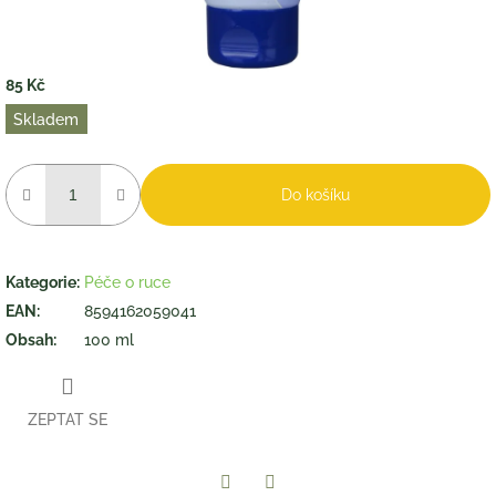
85 Kč
Měrná
Skladem
cena:
Do košíku
Kategorie
:
Péče o ruce
EAN
:
8594162059041
Obsah
:
100 ml
ZEPTAT SE