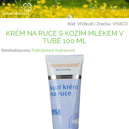
Přejít
Nák
Hledat
Přihlášení
na
obsah
koší
Kód:
VIV8026
|
Značka:
VIVACO
KRÉM NA RUCE S KOZÍM MLÉKEM V
TUBĚ 100 ML
Průměrné
Neohodnoceno
Podrobnosti hodnocení
hodnocení
produktu
je
0,0
z
5
hvězdiček.