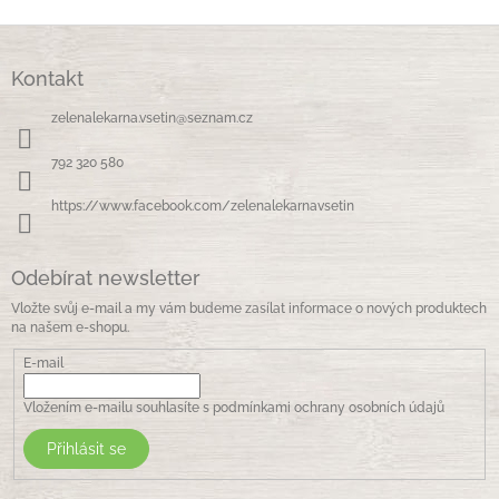
l
á
Z
d
á
a
Kontakt
p
c
a
í
zelenalekarna.vsetin
@
seznam.cz
t
p
í
r
792 320 580
v
k
https://www.facebook.com/zelenalekarnavsetin
y
v
ý
Odebírat newsletter
p
i
Vložte svůj e-mail a my vám budeme zasílat informace o nových produktech
s
na našem e-shopu.
u
E-mail
Vložením e-mailu souhlasíte s
podmínkami ochrany osobních údajů
Přihlásit se