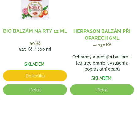
BIO BALZÁM NA RTY 12 ML
HERPASON BALZÁM PŘI
OPARECH 6ML
99 Kč
132 Kč
od
Měrná
825 Kč / 100 ml
cena:
Ochranný a pečující balzám s
tea tree bránící vysušení a
SKLADEM
popraskání oparů
Do košíku
SKLADEM
Detail
Detail