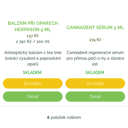
BALZÁM PŘI OPARECH
CANNADENT SÉRUM 5 ML
HERPASON 5 ML
137 Kč
274 Kč
Měrná
2 740 Kč / 100 ml
cena:
Antiseptický balzám s tea tree
Cannadent regenerační sérum
bránící vysušení a popraskání
pro přímou péči o rty a sliznice
oparů
úst.
SKLADEM
SKLADEM
Do košíku
Do košíku
Detail
Detail
6
položek celkem
O
v