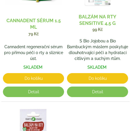
r
o
d
BALZÁM NA RTY
CANNADENT SÉRUM 1.5
u
SENSITIVE 4,5 G
ML
k
99 Kč
t
79 Kč
ů
S Bio Jojobou a Bio
Cannadent regenerační sérum
Bambuckým máslem poskytuje
pro přímou péči o rty a sliznice
dlouhotrvající péči a hydrataci
úst.
citlivým a suchým rtům.
SKLADEM
SKLADEM
Do košíku
Do košíku
Detail
Detail