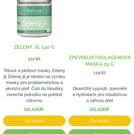
ZELENÝ JÍL 140 G
ZPEVŇUJÍCÍ KOLAGENOVÁ
172 Kč
MASKA 25 G
Tělové a pleťové masky Zelený
179 Kč
jíl Zelený jíl je ideální na výrobu
masky pro problematickou a
aknózní pleť. Čistí do hloubky
Okamžité vypnutí, zpevnění
zanechá pokožku na pohled
a hydratace pro mladistvou
zdravou
a zářivou pleť
SKLADEM
SKLADEM
Do košíku
Do košíku