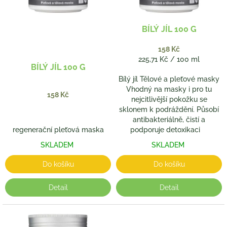
r
o
d
BÍLÝ JÍL 100 G
u
k
158 Kč
t
Měrná
225,71 Kč / 100 ml
BÍLÝ JÍL 100 G
ů
cena:
Bílý jíl Tělové a pleťové masky
Vhodný na masky i pro tu
158 Kč
nejcitlivější pokožku se
sklonem k podráždění. Působí
antibakteriálně, čistí a
regenerační pleťová maska
podporuje detoxikaci
SKLADEM
SKLADEM
Do košíku
Do košíku
Detail
Detail