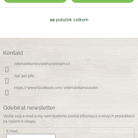
10
položek celkem
O
v
l
á
Z
d
á
a
Kontakt
p
c
a
í
zelenalekarna.vsetin
@
seznam.cz
t
p
í
r
792 320 580
v
k
https://www.facebook.com/zelenalekarnavsetin
y
v
ý
Odebírat newsletter
p
i
Vložte svůj e-mail a my vám budeme zasílat informace o nových produktech
s
na našem e-shopu.
u
E-mail