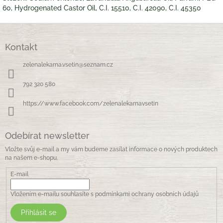
60, Hydrogenated Castor Oil, C.I. 15510, C.I. 42090, C.I. 45350
Z
á
Kontakt
p
a
zelenalekarna.vsetin
@
seznam.cz
t
í
792 320 580
https://www.facebook.com/zelenalekarnavsetin
Odebírat newsletter
Vložte svůj e-mail a my vám budeme zasílat informace o nových produktech
na našem e-shopu.
E-mail
Vložením e-mailu souhlasíte s
podmínkami ochrany osobních údajů
Přihlásit se