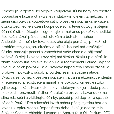
Změkčující a zjemňující olejová koupelová sůl na nohy pro ošetření
popraskané kůže a otlaků s levandulovým olejem. Změkčující a
zjemňující olejová koupelová sůl pro ošetření popraskané kůže a
otlaků. Jedinečné složení koupelové soli s levandulovým olejem
účinně čistí, změkčuje a regeneruje namáhanou pokožku chodidel.
Relaxační lázeň působí proti otokům a bolestem nohou.
Antibakteriální účinky levandulového oleje pomáhají při kožních
problémech jako jsou ekzémy a plísně. Koupel má osvěžující
účinky, omezuje pocení a zanechává vaše chodidla příjemně
voňavá. O oleji: Levandulový olej má širokou škálu uplatnění. Je
znám především pro své zklidňující a regenerační účinky. Báječně
uvolňuje nejen pokožku, ale i svalové napětí těla i mysli, zlepšuje
prokrvení pokožky, působí proti depresím a špatné náladě.
Využívá se rovněž k ošetření popálenin, plísní a ekzémů. Je ideální
k regeneraci přecitlivělé a namáhané pokožky, omezuje riziko
jejího popraskání. Kosmetika s levandulovým olejem dodá pocit
hebkosti a pružnosti, nádherně pokožku provoní. Levandule má
silné relaxační a zklidňující účinky, působí proti depresi a špatné
náladě. Použití: Pro relaxační lázeň nohou přidejte jednu hrst do
lavoru s teplou vodou. Doporučená doba lázně je cca 20 min.
Složení: Sodium chloride, Lavandula Angustifolia Oil, Parfum, PEG-