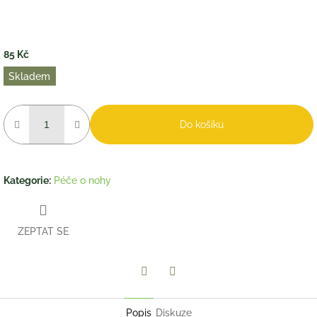
85 Kč
Měrná
Skladem
cena:
Do košíku
Kategorie
:
Péče o nohy
ZEPTAT SE
Twitter
Facebook
Popis
Diskuze