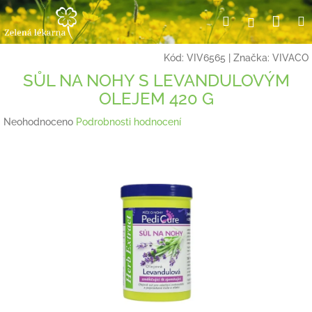
Přejít
Nák
Hledat
Přihlášení
na
obsah
koší
Kód:
VIV6565
|
Značka:
VIVACO
SŮL NA NOHY S LEVANDULOVÝM
OLEJEM 420 G
Průměrné
Neohodnoceno
Podrobnosti hodnocení
hodnocení
produktu
je
0,0
z
5
hvězdiček.