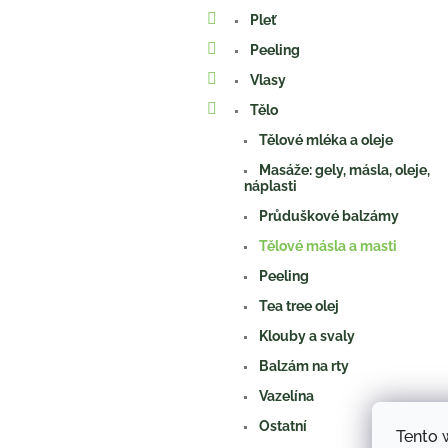
a
Pleť
n
e
Peeling
l
Vlasy
Tělo
Tělové mléka a oleje
Masáže: gely, másla, oleje,
náplasti
Průduškové balzámy
Tělové másla a masti
Peeling
Tea tree olej
Klouby a svaly
Balzám na rty
Vazelína
Ostatní
Tento 