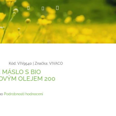
Nákupní
Hledat
Přihlášení
košík
Kód:
VIV9540
|
Značka:
VIVACO
 MÁSLO S BIO
OVÝM OLEJEM 200
no
Podrobnosti hodnocení