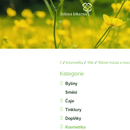
Přejít
na
obsah
Domů
/
Kosmetika
/
Tělo
/
Tělové másla a mas
P
Kategorie
o
Přeskočit
kategorie
s
Byliny
t
Směsi
r
a
Čaje
n
Tinktury
n
í
Doplňky
p
Kosmetika