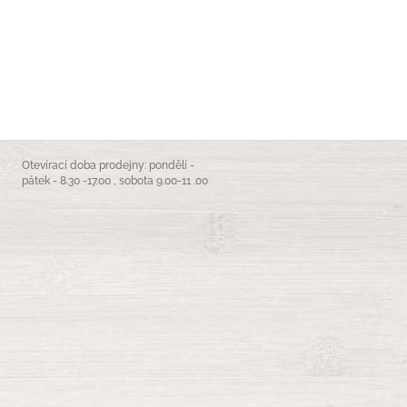
Otevírací doba prodejny: pondělí -
pátek - 8.30 -17.00 , sobota 9.00-11 .00