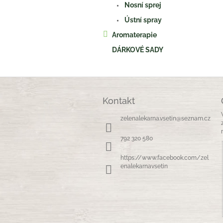
Nosní sprej
Ústní spray
Aromaterapie
DÁRKOVÉ SADY
Z
á
Kontakt
p
a
zelenalekarna.vsetin
@
seznam.cz
t
í
792 320 580
https://www.facebook.com/zel
enalekarnavsetin