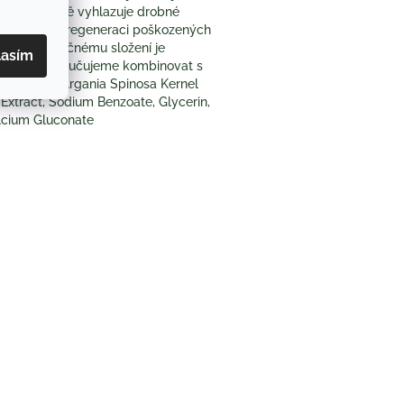
nost. Znatelně vyhlazuje drobné
jej použít i k regeneraci poškozených
svému jedinečnému složení je
lasím
í účinek doporučujeme kombinovat s
etrolatum, Argania Spinosa Kernel
Extract, Sodium Benzoate, Glycerin,
alcium Gluconate