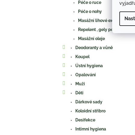
Péče o ruce
vyjadřu
Péče o nohy
Nast
Masážní lihové extrakty
Repelent , gely po štípnutí
Masážní oleje
Deodoranty a vůně
Koupel
Ústní hygiena
Opalování
Muži
Děti
Dárkové sady
Koloidní stříbro
Desifekce
Intimní hygiena