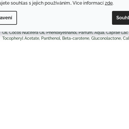
jete souhlas s jejich používáním.. Více informací
zde
.
olejů na světě. Přirozeně chrání pokožku, navrací ji pružnost a jem
vrásky, má skvělé hydratační, vyživující a regenerační účinky. Lze 
vlasů a nehtů. Je vhodný pro všechny typy pokožky a pleti. Díky 
avení
Souh
považován za přírodní elixír krásy a mládí. Náš tip: Pro maximáln
dalšími výrobky řady BODY TIP s bio arganovým olejem. Složení: P
Oil, Cocos Nucifera Oil, Phenoxyethanol, Parfum, Aqua, Caprae Lac 
Tocopheryl Acetate, Panthenol, Beta-carotene, Gluconolactone, C