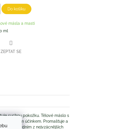
Do košíku
lové másla a masti
0 ml
ZEPTAT SE
book
tuje suchou pokožku. Tělové máslo s
regeneračním účinkem. Promašťuje a
webu
poklad je jedním z nejvzácnějších