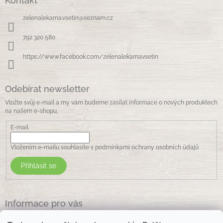
Kontakt
p
a
zelenalekarna.vsetin
@
seznam.cz
t
í
792 320 580
https://www.facebook.com/zelenalekarnavsetin
Odebírat newsletter
Vložte svůj e-mail a my vám budeme zasílat informace o nových produktech
na našem e-shopu.
E-mail
Vložením e-mailu souhlasíte s
podmínkami ochrany osobních údajů
Přihlásit se
Informace pro vás
Jak nakupovat