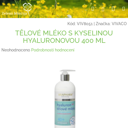
Přejít
Nák
Hledat
Přihlášení
na
obsah
koší
Kód:
VIV8051
|
Značka:
VIVACO
TĚLOVÉ MLÉKO S KYSELINOU
HYALURONOVOU 400 ML
Průměrné
Neohodnoceno
Podrobnosti hodnocení
hodnocení
produktu
je
0,0
z
5
hvězdiček.