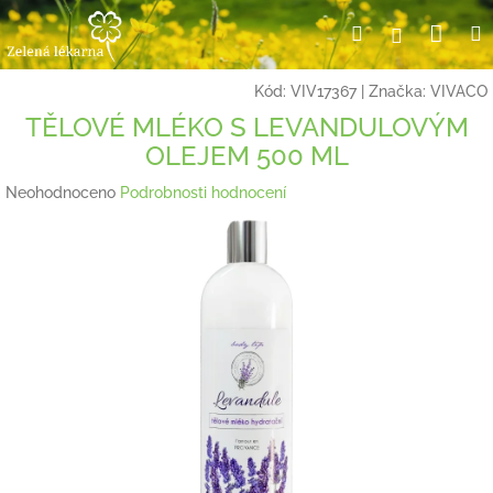
Přejít
Nák
Hledat
Přihlášení
na
obsah
koší
Kód:
VIV17367
|
Značka:
VIVACO
TĚLOVÉ MLÉKO S LEVANDULOVÝM
OLEJEM 500 ML
Průměrné
Neohodnoceno
Podrobnosti hodnocení
hodnocení
produktu
je
0,0
z
5
hvězdiček.