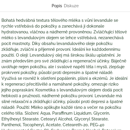
Popis
Diskuze
Bohatá hedvábná textura tělového mléka s vůní levandule se
rychle vstřebává do pokožky a zanechává ji dokonale
hydratovanou, vláčnou a nádherně provoněnou. Zvláčňující tělové
mléko s levandulovým olejem se lehce vstřebává, nezanechává
pocit mastnoty. Díky obsahu levandulového oleje pokožku
zklidňuje, zvláční a příjemně provoní. Ideální ke každodennímu
použití. O oleji: Levandulový olej má širokou škálu uplatnění. Je
znám především pro své zklidňující a regenerační účinky. Báječně
uvolňuje nejen pokožku, ale i svalové napětí těla i mysli, zlepšuje
prokrvení pokožky, působí proti depresím a špatné náladě.
Využívá se rovněž k ošetření popálenin, plísní a ekzémů. Je ideální
k regeneraci přecitlivělé a namáhané pokožky, omezuje riziko
jejího popraskání. Kosmetika s levandulovým olejem dodá pocit
hebkosti a pružnosti, nádherně pokožku provoní. Levandule má
silné relaxační a zklidňující účinky, působí proti depresi a špatné
náladě. Použití: Mléko aplikujte každé ráno a večer na pokožku
celého těla. Složení: Aqua, Paraffinum Liquidum, Glycerin,
Ethylhexyl Stearate, Cetearyl Alcohol, Glyceryl Stearate,
Panthenol, Tocopheryl, Acetate, Ceteareth-20, PEG-40