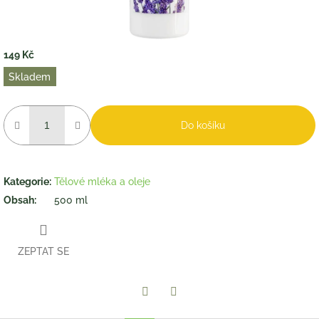
149 Kč
Měrná
Skladem
cena:
Do košíku
Kategorie
:
Tělové mléka a oleje
Obsah
:
500 ml
ZEPTAT SE
Twitter
Facebook