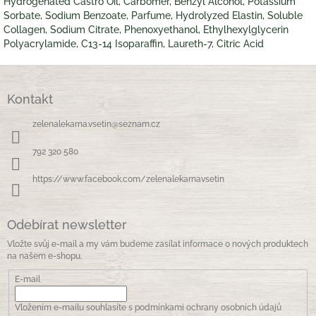
Hydrogenated Castro Oil, Carbomer, Benzyl Alcohol, Potassium
Sorbate, Sodium Benzoate, Parfume, Hydrolyzed Elastin, Soluble
Collagen, Sodium Citrate, Phenoxyethanol, Ethylhexylglycerin
Polyacrylamide, C13-14 Isoparaffin, Laureth-7, Citric Acid
Z
á
Kontakt
p
a
zelenalekarna.vsetin
@
seznam.cz
t
í
792 320 580
https://www.facebook.com/zelenalekarnavsetin
Odebírat newsletter
Vložte svůj e-mail a my vám budeme zasílat informace o nových produktech
na našem e-shopu.
E-mail
Vložením e-mailu souhlasíte s
podmínkami ochrany osobních údajů