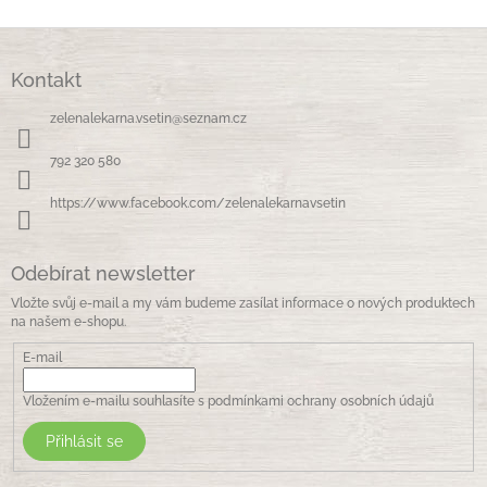
Z
á
Kontakt
p
a
zelenalekarna.vsetin
@
seznam.cz
t
í
792 320 580
https://www.facebook.com/zelenalekarnavsetin
Odebírat newsletter
Vložte svůj e-mail a my vám budeme zasílat informace o nových produktech
na našem e-shopu.
E-mail
Vložením e-mailu souhlasíte s
podmínkami ochrany osobních údajů
Přihlásit se