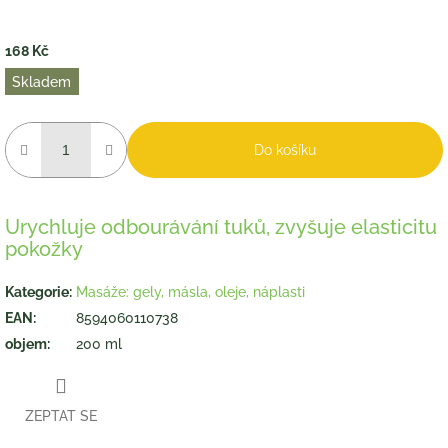
168 Kč
Měrná
Skladem
cena:
Do košíku
Urychluje odbourávání tuků, zvyšuje elasticitu
pokožky
Kategorie
:
Masáže: gely, másla, oleje, náplasti
EAN
:
8594060110738
objem
:
200 ml
ZEPTAT SE