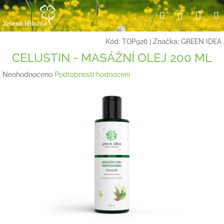
Přejít
Nák
Hledat
Přihlášení
na
obsah
koší
Kód:
TOP926
|
Značka:
GREEN IDEA
CELUSTIN - MASÁŽNÍ OLEJ 200 ML
Průměrné
Neohodnoceno
Podrobnosti hodnocení
hodnocení
produktu
je
0,0
z
5
hvězdiček.