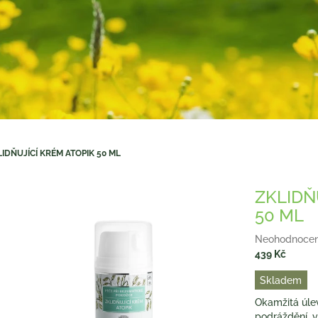
IDŇUJÍCÍ KRÉM ATOPIK 50 ML
ZKLIDŇ
50 ML
Průměrné
Neohodnoce
hodnocení
439 Kč
produktu
Měrná
Skladem
je
cena:
0,0
Okamžitá úle
z
podráždění, v