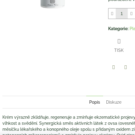
5
hvězdiček.
Kategorie
:
Pl
TISK
Twitter
Face
Popis
Diskuze
Krém výrazně zklidňuje, regeneruje a zmírňuje ekzematické projevy 
vlhkost a svědění. Synergická směs aktivních látek z ovsa (ovesného
měsíčku lékařského a konopného oleje spolu s přidaným oxidem z