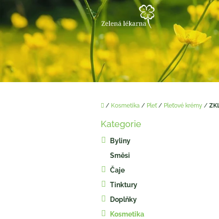
Přejít
na
obsah
Domů
/
Kosmetika
/
Pleť
/
Pleťové krémy
/
ZKL
P
Kategorie
o
Přeskočit
kategorie
s
Byliny
t
Směsi
r
a
Čaje
n
Tinktury
n
í
Doplňky
p
Kosmetika