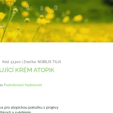
Nákupní
Hledat
Přihlášení
košík
Kód:
51300
|
Značka:
NOBILIS TILIA
UJÍCÍ KRÉM ATOPIK
no
Podrobnosti hodnocení
va pro atopickou pokožku s projevy
lhkosti a svěděním