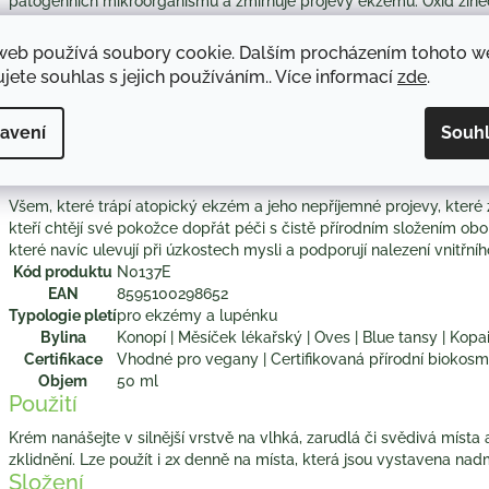
patogenních mikroorganismů a zmírňuje projevy ekzému. Oxid zine
bariérové vrstvy pokožky, pomáhá absorbovat přebytečnou vlhkost
rychlejší regeneraci. Čistě přírodní složení s BIO certifikací je dopln
web používá soubory cookie. Dalším procházením tohoto 
pryskyřice stromu kopaiva, květů blue tansy a dřeva cedru. Kom
jete souhlas s jejich používáním.. Více informací
zde
.
zasaženou pokožku zklidňuje podráždění kůže, její aroma má poziti
zatížení.
avení
Souh
Komu udělá radost?
Všem, které trápí atopický ekzém a jeho nepříjemné projevy, které 
kteří chtějí své pokožce dopřát péči s čistě přírodním složením ob
které navíc ulevují při úzkostech mysli a podporují nalezení vnitřníh
Kód produktu
N0137E
EAN
8595100298652
Typologie pletí
pro ekzémy a lupénku
Bylina
Konopí | Měsíček lékařský | Oves | Blue tansy | Kopa
Certifikace
Vhodné pro vegany | Certifikovaná přírodní biokosm
Objem
50 ml
Použití
Krém nanášejte v silnější vrstvě na vlhká, zarudlá či svědivá míst
zklidnění. Lze použít i 2x denně na místa, která jsou vystavena na
Složení