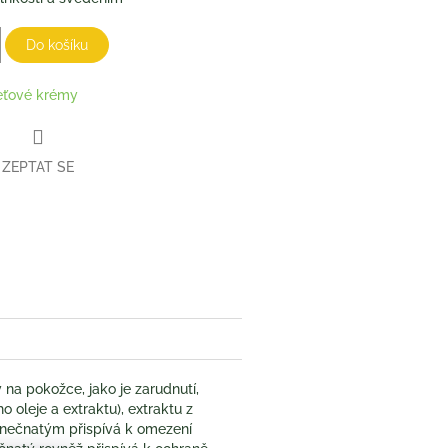
Do košíku
eťové krémy
ZEPTAT SE
book
na pokožce, jako je zarudnutí,
 oleje a extraktu), extraktu z
inečnatým přispívá k omezení