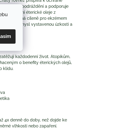
čnatý rovněž přispívá k ochraně
, zmírňuje podráždění a podporuje
ěno o přírodní éterické oleje z
webu
pozice vybraná cíleně pro ekzémem
vní vliv na mysl vystavenou úzkosti a
lasím
zatěžují každodenní život. Atopikům,
ohaceným o benefity éterických olejů,
o klidu.
iva
etika
a až 4x denně do doby, než dojde ke
dměrné vlhkosti nebo zapaření.