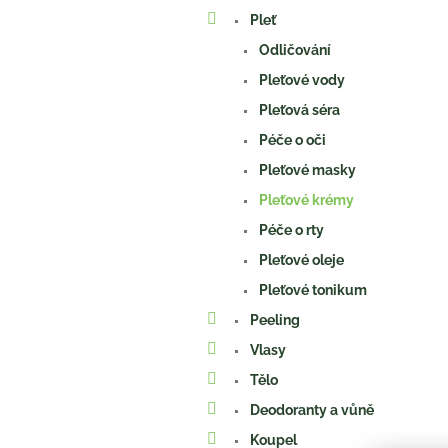
a
Pleť
n
e
Odličování
l
Pleťové vody
Pleťová séra
Péče o oči
Pleťové masky
Pleťové krémy
Péče o rty
Pleťové oleje
Pleťové tonikum
Peeling
Vlasy
Tělo
Deodoranty a vůně
Koupel