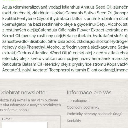
Aqua (demineralizovaná voda);Helianthus Annuus Seed Oil (slunečnic
(oxid zinečnatý, zklidňující složka);Cannabis Sativa Seed Oil (konopn
kvalitě);Pentylene Glycol (hydratační látka, s antimikrobiálním účin
koemulgátor na bázi rostlinného oleje a glycerinu);Cetyl Alcohol (s
z rostlinných olejů);Calendula Officinalis Flower Extract (extrakt z
Kernel Oil (ovesný rostlinný olej);Betaine (betain, hydratační složk
zahušťovadlo);Bisabolol (alfa-bisabolol, zklidňující složka);Hydro
ricinový olej);Phenethyl Alcohol (přírodní vonná složka);Avena Sati
extrakt);Cedrus Atlantica Wood Oil (éterický olej z cedru atlaské
(éterický olej z květů vratiče ročniho, jiný název heřmánek marock
Reticulata Balsam Oil (éterický olej z pryskyřice stromu Kopaiva);M
Acetate*;Linalyl Acetate*;Tocopherol (vitamin E, antioxidant);Limone
Odebírat newsletter
Informace pro vás
Vložte svůj e-mail a my vám budeme
Jak nakupovat
zasílat informace o nových produktech
Obchodní podmínky
na našem e-shopu.
Podmínky ochrany osobních údajů
E-mail
Kontakty