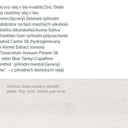
ový olej v bio kvalitě);Zinc Oxide
ý rostlinný olej v bio
kem);Glyceryl Stearate (přírodní
tabilizátor na bázi mastných alkoholů
 měsíčku lékařského);Avena Sativa
a);Xanthan Gum (přírodní polysacharid,
genated Castor Oil (hydrogenovaný
va Kernel Extract (ovesný
ho);Tanacetum Annuum Flower Oil
ý nebo Blue Tansy);Copaifera
enthol* (přírodní mentol);Geranyl
ne*. – z přírodních éterických olejů
Otevírací doba prodejny: pondělí -
pátek - 8.30 -17.00 , sobota 9.00-11 .00