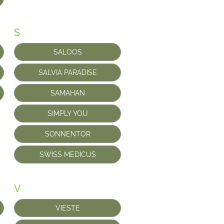
S
SALOOS
SALVIA PARADISE
SAMAHAN
SIMPLY YOU
SONNENTOR
SWISS MEDICUS
V
VIESTE