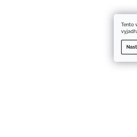
Tento 
vyjadřu
Nast