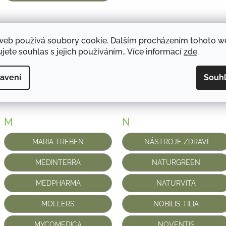
J
K
web používá soubory cookie. Dalším procházením tohoto 
JAMIESON
KITL
jete souhlas s jejich používáním.. Více informací
zde
.
KNEIPP
avení
Souh
KOLOIDNÍ STŘÍBRO
M
N
MARIA TREBEN
NÁSTROJE ZDRAVÍ
MEDINTERRA
NATURGREEN
MEDPHARMA
NATURVITA
MÖLLERS
NOBILIS TILIA
MYCOMEDICA
NOVENTIS