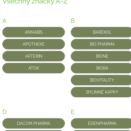
Všechny značky A-Z
A
B
ANNABIS
BAREKOL
APOTHEKE
BIO PHARMA
ARTERIN
BIONE
ATOK
BIORA
BIOVITALITY
BYLINNÉ KAPKY
D
E
DACOM PHARMA
EDENPHARMA