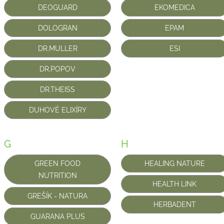
DEOGUARD
EKOMEDICA
DOLOGRAN
EPAM
DR.MULLER
ESI
DR.POPOV
DR.THEISS
DUHOVÉ ELIXÍRY
G
H
GREEN FOOD
HEALING NATURE
NUTRITION
HEALTH LINK
GREŠÍK - NATURA
HERBADENT
GUARANA PLUS