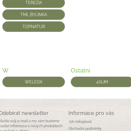
TEREZIA
TML BYLINKA
TOPNATUR
W
Ostatní
WELEDA
4SLIM
Odebírat newsletter
Informace pro vás
Vložte svůj e-mail a my vám budeme
Jak nakupovat
zasílat informace o nových produktech
Obchodní podmínky