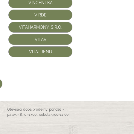
VINCENTKA
VIRDE
VITAHARMONY, S.R.O.
VITAR
VITATREND
Otevírací doba prodejny: pondělí -
pátek - 8.30 -17.00 , sobota 9.00-11 .00