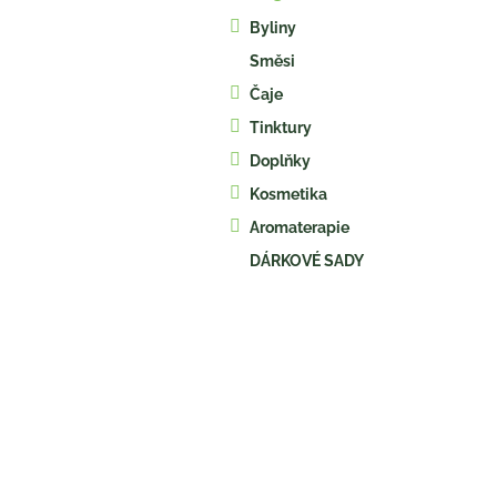
kategorie
s
Byliny
t
Směsi
r
a
Čaje
n
Tinktury
n
í
Doplňky
p
Kosmetika
a
Aromaterapie
n
e
DÁRKOVÉ SADY
l