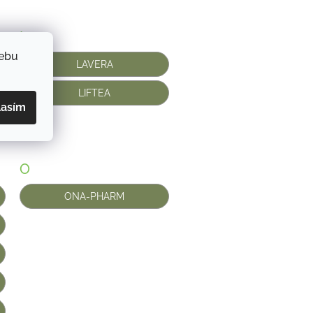
L
webu
LAVERA
LIFTEA
lasím
O
ONA-PHARM