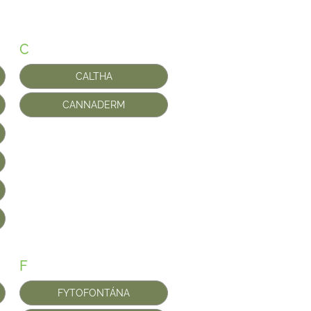
C
CALTHA
CANNADERM
F
FYTOFONTÁNA