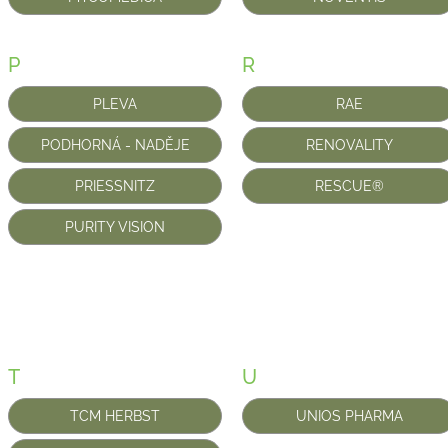
P
R
PLEVA
RAE
PODHORNÁ - NADĚJE
RENOVALITY
PRIESSNITZ
RESCUE®
PURITY VISION
T
U
TCM HERBST
UNIOS PHARMA